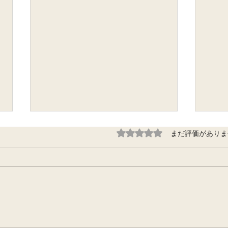
TAKE OFF様ホームページ撮
5つ星のうち0と評価され
まだ評価がありま
影
毎年、春・秋の店舗とスタイリン
グを撮影させていただいていま
す。 https://takeoff16.jp/
ブレ
ル写