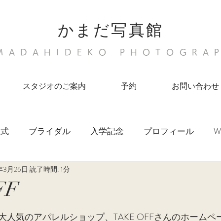
かまだ写真館
MADAHIDEKO PHOTOGRA
スタジオのご案内
予約
お問い合わせ
人式
ブライダル
入学記念
プロフィール
W
年3月26日
読了時間: 1分
宮参り
Life
newborn photo
FF
と評価されています。
人気のアパレルショップ、TAKE OFFさんのホームペ