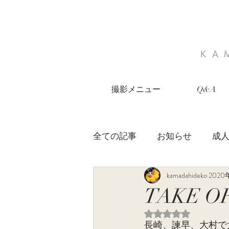
KA
撮影メニュー
Q&A
全ての記事
お知らせ
成
kamadahideko
2020
七五三
家族写真
お
TAKE O
5つ星のうちNaN
長崎、諫早、大村で大