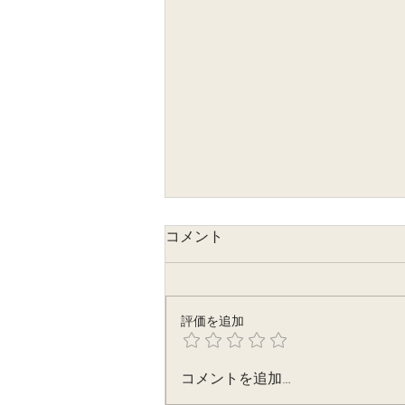
コメント
評価を追加
大村高校、東京同窓会会誌
コメントを追加…
「大高坂」