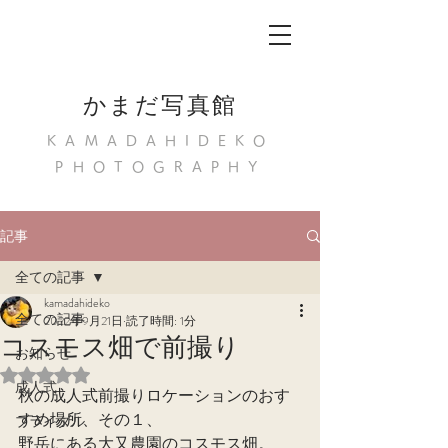
かまだ写真館
KAMADAHIDEKO
PHOTOGRAPHY
記事
全ての記事
kamadahideko
全ての記事
2022年9月21日
読了時間: 1分
コスモス畑で前撮り
お知らせ
5つ星のうちNaNと評価されています。
成人式
秋の成人式前撮りロケーションのおす
すめ場所、その１、
ブライダル
野岳にある大又農園のコスモス畑。