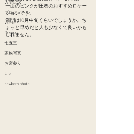
入学記念
一面のピンクが圧巻のおすすめロケー
プロフィール
ションです。
満開は10月中旬くらいでしょうか。ち
Works
ょっと早めだと人も少なくて良いかも
Private
しれません。
七五三
家族写真
お宮参り
Life
newborn photo