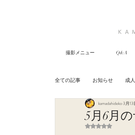
KA
撮影メニュー
Q&A
全ての記事
お知らせ
成
kamadahideko
3月13
七五三
家族写真
お
5月6月
5つ星のうちNaN