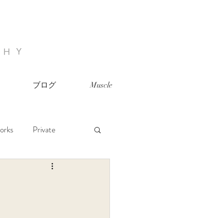
PHY
ブログ
Muscle
orks
Private