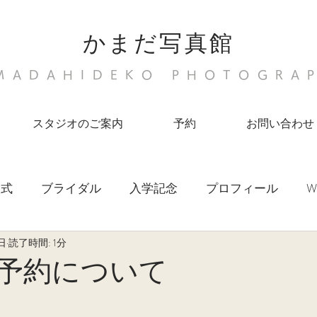
かまだ写真館
MADAHIDEKO PHOTOGRA
スタジオのご案内
予約
お問い合わせ
人式
ブライダル
入学記念
プロフィール
W
日
読了時間: 1分
宮参り
Life
newborn photo
の予約について
と評価されています。