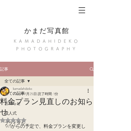
かまだ写真館
KAMADAHIDEKO
PHOTOGRAPHY
記事
全ての記事
kamadahideko
全ての記事
2024年7月25日
読了時間: 1分
料金プラン見直しのお知ら
お知らせ
せ
成人式
5つ星のうちNaNと評価されています。
ブライダル
9/1からの予定で、料金プランを変更し