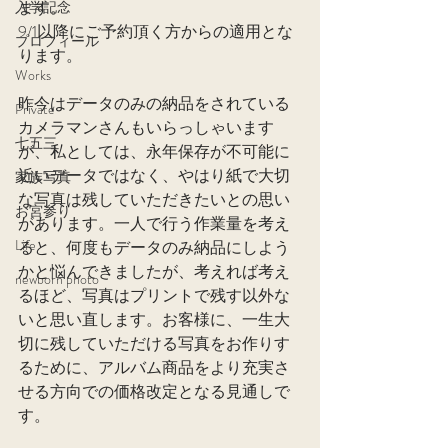
ます。
入学記念
9/1以降にご予約頂く方からの適用とな
プロフィール
ります。
Works
昨今はデータのみの納品をされている
Private
カメラマンさんもいらっしゃいます
七五三
が、私としては、永年保存が不可能に
近いデータではなく、やはり紙で大切
家族写真
な写真は残していただきたいとの思い
お宮参り
があります。一人で行う作業量を考え
Life
ると、何度もデータのみ納品にしよう
かと悩んできましたが、考えれば考え
newborn photo
るほど、写真はプリントで残す以外な
いと思い直します。お客様に、一生大
切に残していただける写真をお作りす
るために、アルバム商品をより充実さ
せる方向での価格改定となる見通しで
す。