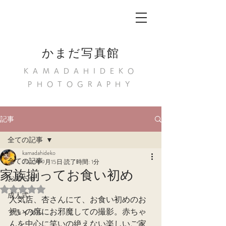
かまだ写真館
KAMADAHIDEKO
PHOTOGRAPHY
記事
全ての記事
kamadahideko
全ての記事
2022年9月15日
読了時間: 1分
家族揃ってお食い初め
お知らせ
5つ星のうちNaNと評価されています。
成人式
人気店、杏さんにて、お食い初めのお
祝いの席にお邪魔しての撮影。赤ちゃ
ブライダル
んを中心に笑いの絶えない楽しいご家