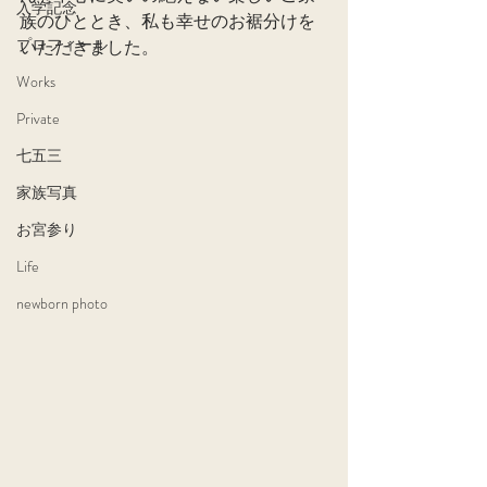
入学記念
族のひととき、私も幸せのお裾分けを
プロフィール
いただきました。
Works
Private
七五三
家族写真
お宮参り
Life
newborn photo