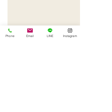
Phone
Email
LINE
Instagram
0.0 / 5（0）
コメント
コメントと評価...
8/8（土）〜10/10（土）お
母と子の撮影会7/
休みします。
19（超お得。）