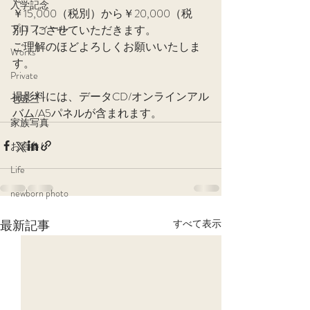
入学記念
￥15,000（税別）から￥20,000（税
プロフィール
別）にさせていただきます。
ご理解のほどよろしくお願いいたしま
Works
す。
Private
撮影料には、データCD/オンラインアル
七五三
バム/A5パネルが含まれます。
家族写真
お宮参り
Life
newborn photo
最新記事
すべて表示