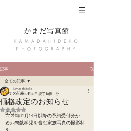
かまだ写真館
KAMADAHIDEKO
PHOTOGRAPHY
記事
全ての記事
kamadahideko
全ての記事
2020年12月18日
読了時間: 1分
価格改定のお知らせ
お知らせ
5つ星のうちNaNと評価されています。
成人式
2020年12月18日以降の予約受付分か
ら、未就学児を含む家族写真の撮影料
ブライダル
を