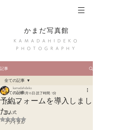
かまだ写真館
KAMADAHIDEKO
PHOTOGRAPHY
記事
全ての記事
kamadahideko
全ての記事
2021年2月16日
読了時間: 1分
予約フォームを導入しまし
お知らせ
た。
成人式
5つ星のうちNaNと評価されています。
ブライダル