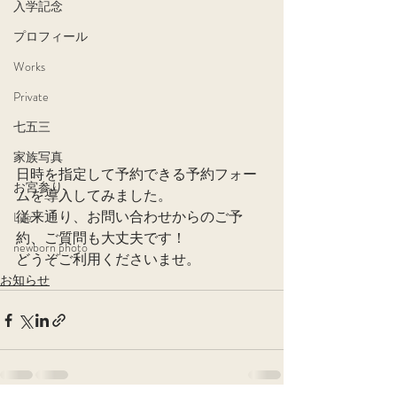
入学記念
プロフィール
Works
Private
七五三
家族写真
日時を指定して予約できる予約フォー
お宮参り
ムを導入してみました。
従来通り、お問い合わせからのご予
Life
約、ご質問も大丈夫です！
newborn photo
どうぞご利用くださいませ。
お知らせ