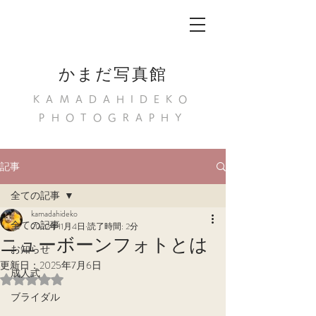
かまだ写真館
KAMADAHIDEKO
PHOTOGRAPHY
記事
全ての記事
kamadahideko
全ての記事
2022年11月4日
読了時間: 2分
ニューボーンフォトとは
お知らせ
更新日：
2025年7月6日
成人式
5つ星のうちNaNと評価されています。
ブライダル