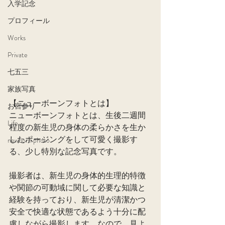
入学記念
プロフィール
Works
Private
七五三
家族写真
【ニューボーンフォトとは】
お宮参り
ニューボーンフォトとは、生後二週間
Life
程度の新生児の身体の柔らかさを生か
したポージングをして可愛く撮影す
newborn photo
る、少し特別な記念写真です。
撮影者は、新生児の身体的生理的特徴
や関節の可動域に関して必要な知識と
経験を持っており、新生児が清潔かつ
安全で快適な状態であるよう十分に配
慮しながら撮影します。なので、見よ